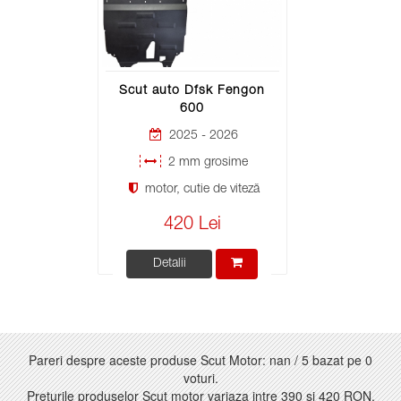
Scut auto Dfsk Fengon
600
2025 - 2026
2 mm grosime
motor, cutie de viteză
420 Lei
Detalii
Pareri despre aceste produse Scut Motor:
nan
/
5
bazat pe
0
voturi.
Preturile produselor Scut motor variaza intre
390
si
420 RON
.