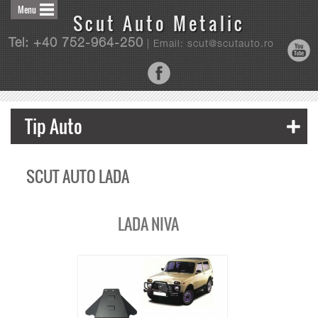
Menu
Scut Auto Metalic
Tel: +40 752-964-250
| Email: scut@scutauto.ro
Tip Auto
SCUT AUTO LADA
LADA NIVA