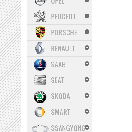
OPEL
PEUGEOT
PORSCHE
RENAULT
SAAB
SEAT
SKODA
SMART
SSANGYONG