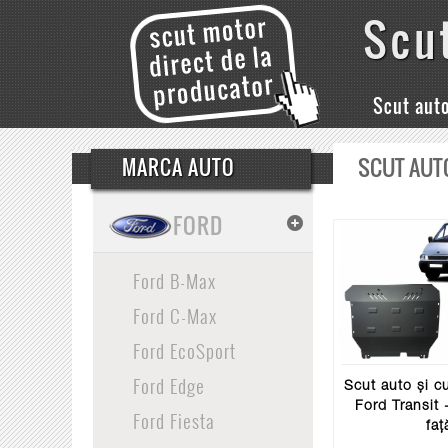
Scu
Scut aut
SCUT AUT
MARCA AUTO
FORD
Ford B-Max
Ford C-Max
Ford EcoSport
Ford Edge
Scut auto și cu
Ford Transit 
Ford Fiesta
faț