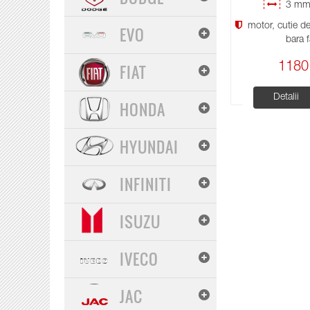
3 mm 
motor, cutie de 
EVO
bara f
1180
FIAT
Detalii
HONDA
HYUNDAI
INFINITI
ISUZU
IVECO
JAC