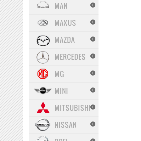
MAN
MAXUS
MAZDA
MERCEDES
MG
MINI
MITSUBISHI
NISSAN