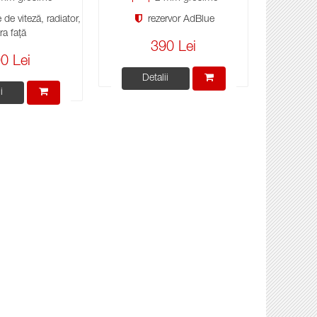
 de viteză, radiator,
rezervor AdBlue
ra față
390 Lei
0 Lei
Detalii
i