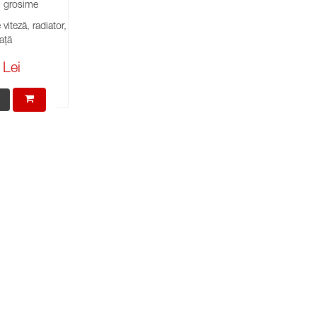
grosime
viteză, radiator,
ață
 Lei