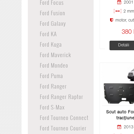
Ford Focus
2001 
Ford Fusion
2 mm 
motor, cuti
Ford Galaxy
Ford KA
380 
Ford Kuga
Detalii
Ford Maverick
Ford Mondeo
Ford Puma
Ford Ranger
Ford Ranger Raptor
Ford S-Max
Scut auto For
Ford Tourneo Connect
tracțiun
Ford Tourneo Courier
2013 