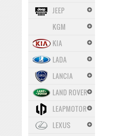
JEEP
KGM
KIA
LADA
LANCIA
LAND ROVER
LEAPMOTOR
LEXUS