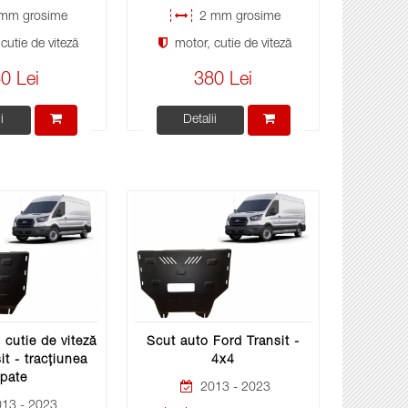
mm grosime
2 mm grosime
cutie de viteză
motor, cutie de viteză
0 Lei
380 Lei
i
Detalii
 cutie de viteză
Scut auto Ford Transit -
it - tracțiunea
4x4
pate
2013 - 2023
13 - 2023