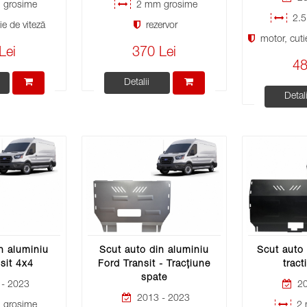
grosime
2 mm grosime
2.5
e de viteză
rezervor
motor, cutie
Lei
370 Lei
48
Detalii
Detali
n aluminiu
Scut auto din aluminiu
Scut auto 
sit 4x4
Ford Transit - Tracțiune
tract
spate
- 2023
20
2013 - 2023
grosime
2 