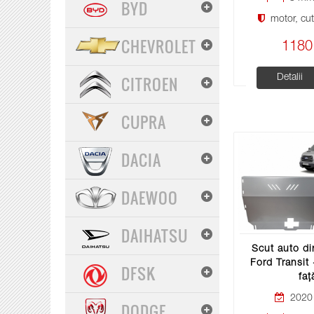
BYD
motor, cuti
CHEVROLET
1180
Detalii
CITROEN
CUPRA
DACIA
DAEWOO
DAIHATSU
Scut auto di
Ford Transit 
DFSK
faț
2020 
DODGE