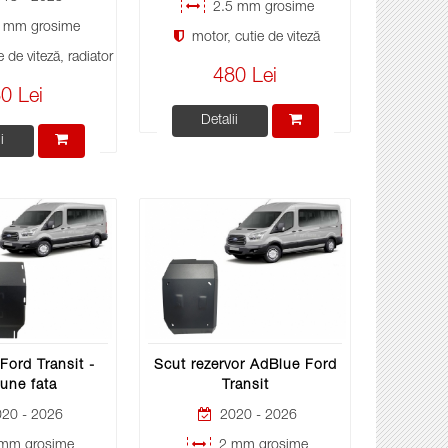
2.5 mm grosime
 mm grosime
motor, cutie de viteză
 de viteză, radiator
480 Lei
0 Lei
Detalii
i
Ford Transit -
Scut rezervor AdBlue Ford
iune fata
Transit
20 - 2026
2020 - 2026
mm grosime
2 mm grosime