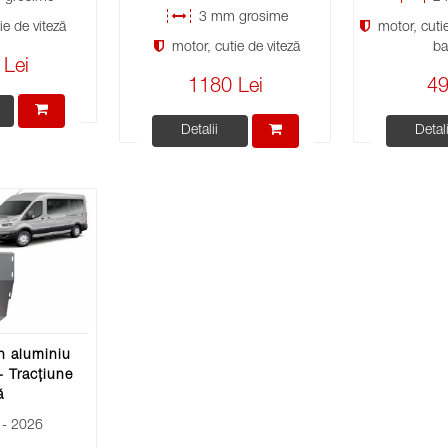
3 mm grosime
e de viteză
motor, cutie
motor, cutie de viteză
ba
 Lei
1180 Lei
49
Detalii
Detali
n aluminiu
- Tracțiune
ă
- 2026