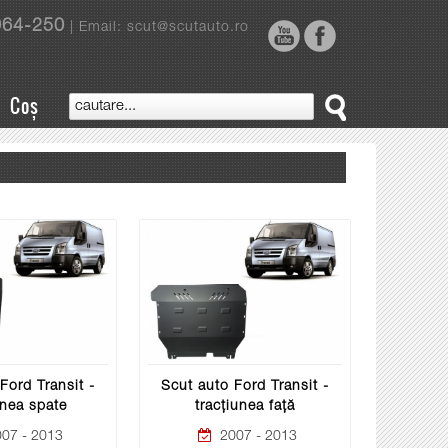
964-250
| Email: scut@scutauto.ro
Coș
Ford Transit -
Scut auto Ford Transit -
unea spate
tracțiunea față
07 - 2013
2007 - 2013