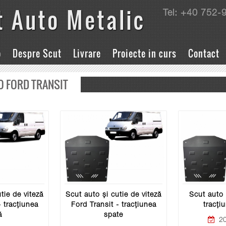
t Auto Metalic
Tel: +40 752-
o
Despre Scut
Livrare
Proiecte in curs
Contact
O FORD TRANSIT
tie de viteză
Scut auto și cutie de viteză
Scut auto 
- tracțiunea
Ford Transit - tracțiunea
tracți
ă
spate
20