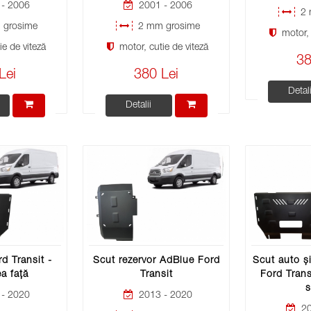
- 2006
2001 - 2006
2 
grosime
2 mm grosime
motor, 
e de viteză
motor, cutie de viteză
38
Lei
380 Lei
Detali
Detalii
d Transit -
Scut rezervor AdBlue Ford
Scut auto și
ea față
Transit
Ford Trans
s
- 2020
2013 - 2020
20