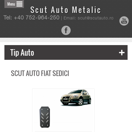
Menu
Scut Auto Metalic
Tel: +40 752-964-250
| Email: scut@scutauto.ro
Tip Auto
SCUT AUTO FIAT SEDICI