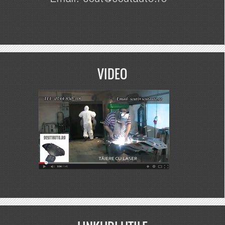
Email: scut@scutauto.ro
VIDEO