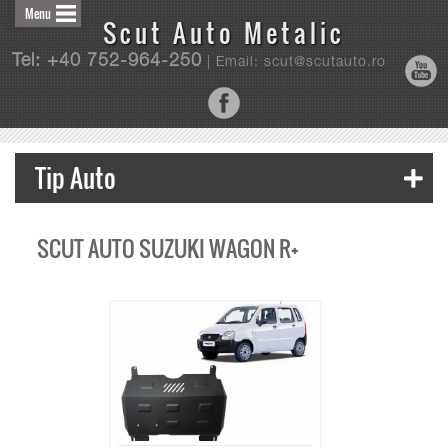
Menu
Scut Auto Metalic
Tel: +40 752-964-250
| Email: scut@scutauto.ro
Tip Auto
SCUT AUTO SUZUKI WAGON R+