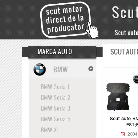
Scu
Scut aut
SCUT AUT
MARCA AUTO
BMW
BMW Seria 1
BMW Seria 2
BMW Seria 3
BMW Seria 5
Scut auto B
E81;
BMW X1
2004 