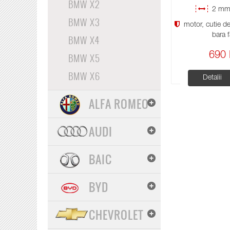
BMW X2
2 mm 
BMW X3
motor, cutie de 
bara f
BMW X4
BMW X5
690 
BMW X6
Detalii
ALFA ROMEO
AUDI
BAIC
BYD
CHEVROLET