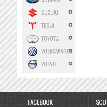
SUZUKI
TESLA
TOYOTA
VOLKSWAGEN
VOLVO
FACEBOOK
SCU