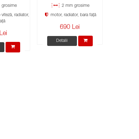
grosime
2 mm grosime
viteză, radiator,
motor, radiator, bara față
ață
690 Lei
Lei
Detalii