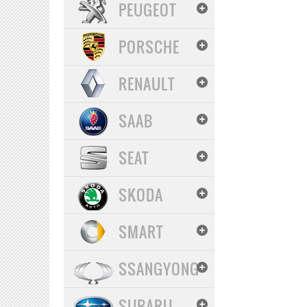
PEUGEOT
PORSCHE
RENAULT
SAAB
SEAT
SKODA
SMART
SSANGYONG
SUBARU