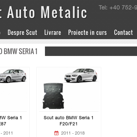
t Auto Metalic
Tel: +40 752-
o
Despre Scut
Livrare
Proiecte in curs
Contact
O BMW SERIA 1
MW Seria 1
Scut auto BMW Seria 1
E87
F20/F21
- 2011
2011 - 2018