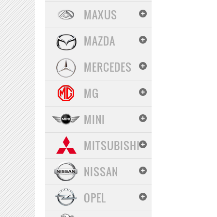
MAXUS
MAZDA
MERCEDES
MG
MINI
MITSUBISHI
NISSAN
OPEL