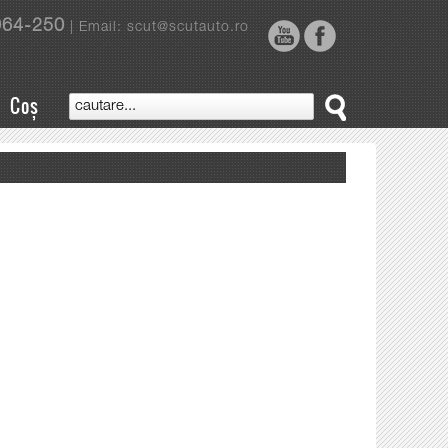
964-250
| Email: scut@scutauto.ro
Coș