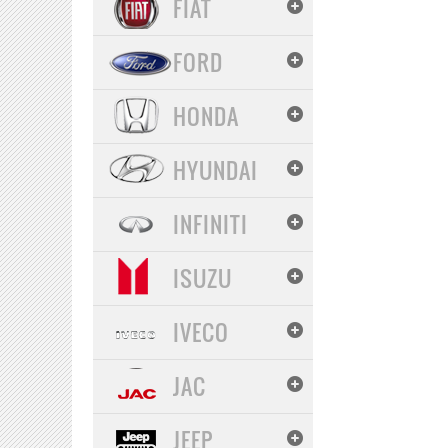
FIAT
FORD
HONDA
HYUNDAI
INFINITI
ISUZU
IVECO
JAC
JEEP