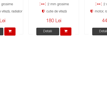
grosime
2 mm grosime
2 
viteză, radiator
cutie de viteză
motor, ra
Lei
180 Lei
44
Detalii
Detali