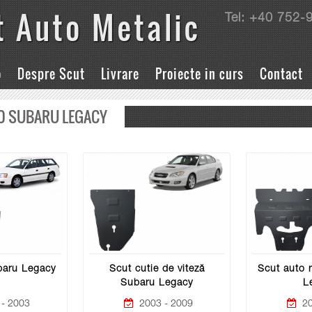
t Auto Metalic
Tel: +40 752-
o
Despre Scut
Livrare
Proiecte in curs
Contact
O SUBARU LEGACY
baru Legacy
Scut cutie de viteză
Scut auto 
Subaru Legacy
L
- 2003
2003 - 2009
20