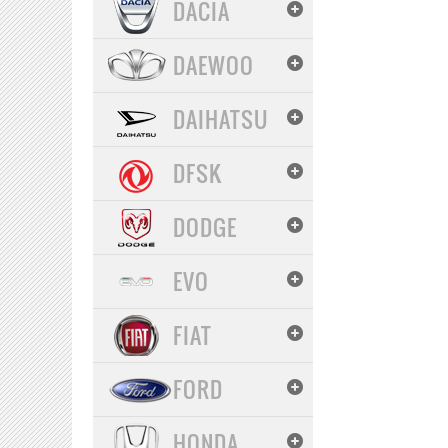
DACIA
DAEWOO
DAIHATSU
DFSK
DODGE
EVO
FIAT
FORD
HONDA