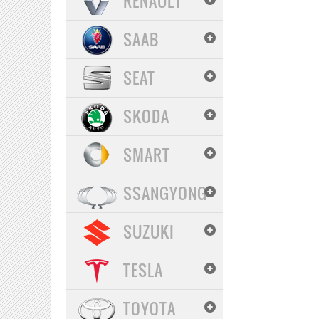
RENAULT
SAAB
SEAT
SKODA
SMART
SSANGYONG
SUZUKI
TESLA
TOYOTA