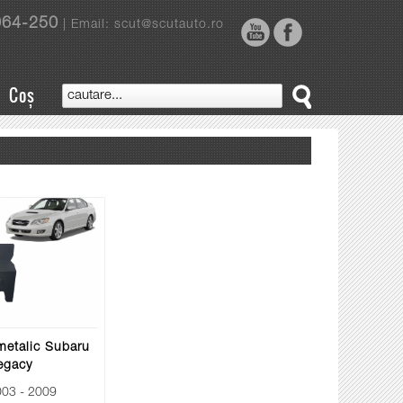
964-250
| Email: scut@scutauto.ro
Coș
metalic Subaru
egacy
03 - 2009