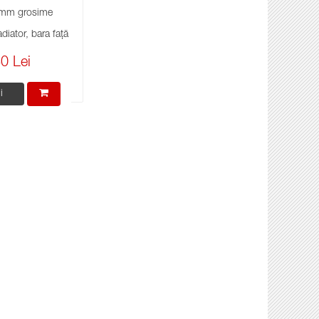
mm grosime
diator, bara față
0 Lei
i