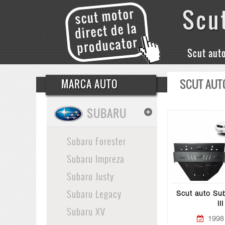
Scu
Scut aut
SCUT AUT
MARCA AUTO
SUBARU
Subaru Forester
Subaru Impreza
Subaru Justy
Subaru Legacy
Scut auto Su
III
Subaru XV
1998 