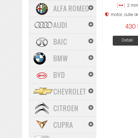
ALFA ROMEO
2 mm 
motor, cutie de 
AUDI
430 
BAIC
Detalii
BMW
BYD
CHEVROLET
CITROEN
CUPRA