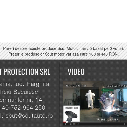
Pareri despre aceste produse Scut Motor:
nan
/
5
bazat pe
0
voturi.
Preturile produselor Scut motor variaza intre
180
si
440 RON
.
T PROTECTION SRL
VIDEO
nia, jud. Harghita
heiu Secuiesc
emnarilor nr. 14.
 +40 752 964 250
l: scut@scutauto.ro