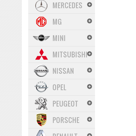
MERCEDES
MG
MINI
MITSUBISHI
NISSAN
OPEL
PEUGEOT
PORSCHE