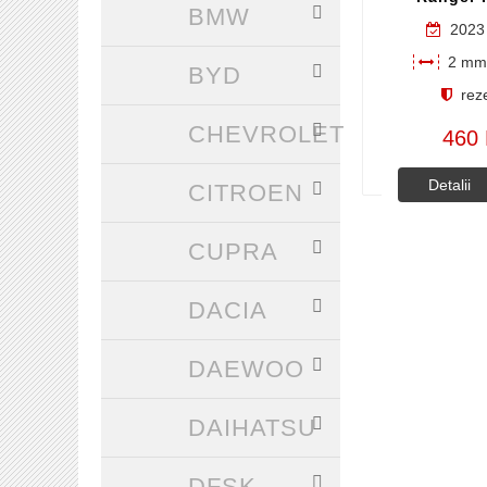
BMW
2023 
2 mm 
BYD
reze
CHEVROLET
460 
Detalii
CITROEN
CUPRA
DACIA
DAEWOO
DAIHATSU
DFSK