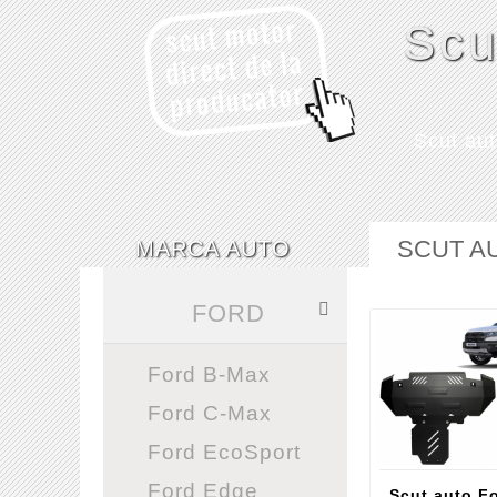
Scu
Scut au
SCUT A
MARCA AUTO
FORD
Ford B-Max
Ford C-Max
Ford EcoSport
Ford Edge
Scut auto F