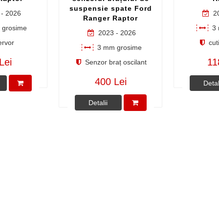
suspensie spate Ford
- 2026
20
Ranger Raptor
grosime
3 
2023 - 2026
rvor
cuti
3 mm grosime
Lei
11
Senzor braț oscilant
400 Lei
Detal
Detalii