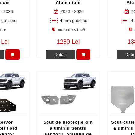
nium
Aluminium
Alu
- 2026
2023 - 2026
20
grosime
4 mm grosime
4 
tor
cutie de viteză
 Lei
1280 Lei
13
Detalii
Detal
zervor
Scut de protecție din
Scut cutie
il Ford
aluminiu pentru
aluminiu
Raptor
senzorul brațului de
R