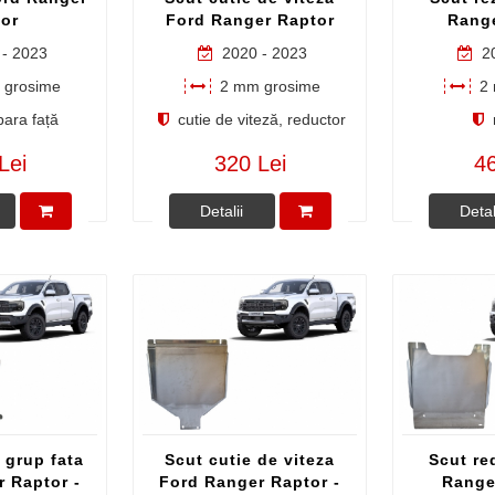
or
Ford Ranger Raptor
Rang
- 2023
2020 - 2023
20
grosime
2 mm grosime
2 
ara față
cutie de viteză, reductor
Lei
320 Lei
46
Detalii
Detal
 grup fata
Scut cutie de viteza
Scut re
 Raptor -
Ford Ranger Raptor -
Range