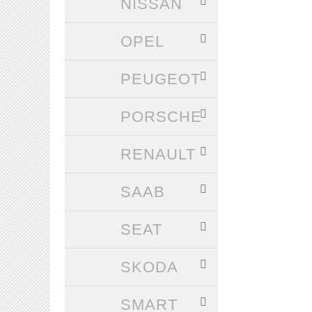
NISSAN
OPEL
PEUGEOT
PORSCHE
RENAULT
SAAB
SEAT
SKODA
SMART