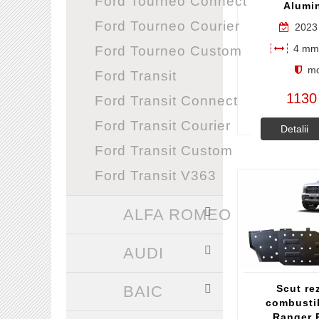
Ford Tourneo Connect
Alumi
Ford Tourneo Courier
2023 
4 mm 
Ford Tourneo Custom
mo
Ford Transit
1130
Ford Transit Connect
Ford Transit Courier
Detalii
Ford Transit Custom
Ford Transit V363
ALFA ROMEO
AUDI
BAIC
Scut re
combustib
Ranger 