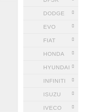
DODGE
EVO
FIAT
HONDA
HYUNDAI
INFINITI
ISUZU
IVECO