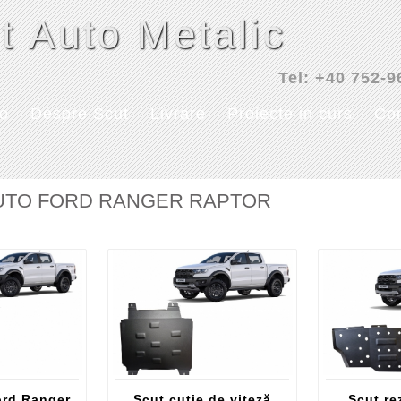
t Auto Metalic
Tel: +40 752-9
to
Despre Scut
Livrare
Proiecte in curs
Con
UTO FORD RANGER RAPTOR
ord Ranger
Scut cutie de viteză
Scut re