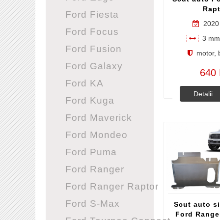
Rapt
Ford Fiesta
2020 
Ford Focus
3 mm 
Ford Fusion
motor, b
Ford Galaxy
640 
Ford KA
Detalii
Ford Kuga
Ford Maverick
Ford Mondeo
Ford Puma
Ford Ranger
Ford Ranger Raptor
Ford S-Max
Scut auto si
Ford Ranger