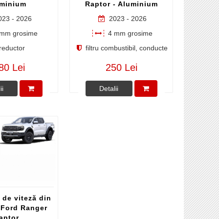
minium
Raptor - Aluminium
23 - 2026
2023 - 2026
mm grosime
4 mm grosime
reductor
filtru combustibil, conducte
80 Lei
250 Lei
ii
Detalii
 de viteză din
 Ford Ranger
aptor