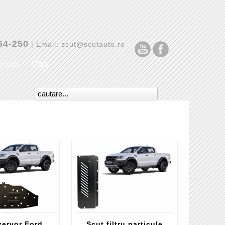
64-250
| Email: scut@scutauto.ro
tact
Coș
zervor Ford
Scut filtru particule