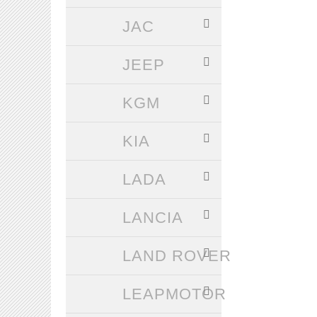
JAC
JEEP
KGM
KIA
LADA
LANCIA
LAND ROVER
LEAPMOTOR