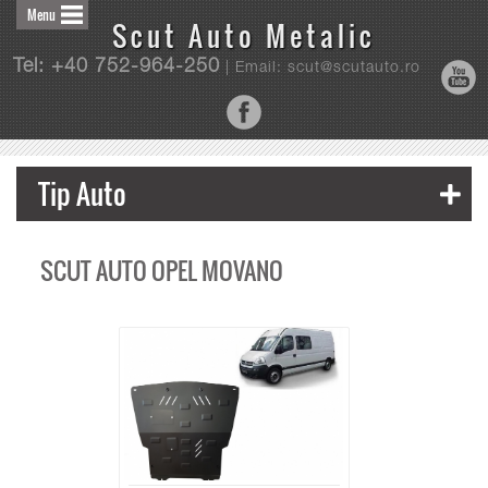
Menu
Scut Auto Metalic
Tel: +40 752-964-250
| Email: scut@scutauto.ro
Tip Auto
SCUT AUTO OPEL MOVANO