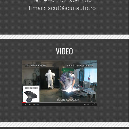
Tel: +40 752 964 250
Email: scut@scutauto.ro
VIDEO