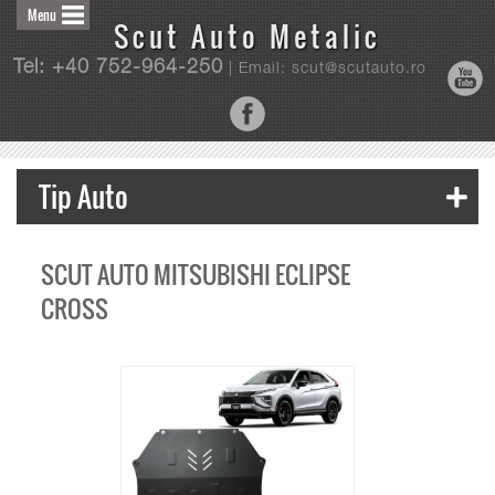
Menu
Scut Auto Metalic
Tel: +40 752-964-250
| Email: scut@scutauto.ro
Tip Auto
SCUT AUTO MITSUBISHI ECLIPSE
CROSS