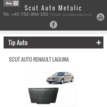
Menu
Scut Auto Metalic
Tel: +40 752-964-250
| Email: scut@scutauto.ro
Tip Auto
SCUT AUTO RENAULT LAGUNA