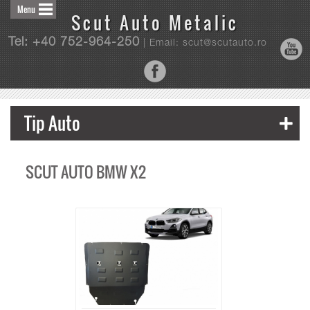
Menu
Scut Auto Metalic
Tel: +40 752-964-250
| Email: scut@scutauto.ro
Tip Auto
SCUT AUTO BMW X2