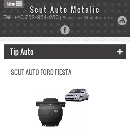
Menu
Scut Auto Metalic
Tel: +40 752-964-250
| Email: scut@scutauto.ro
Tip Auto
SCUT AUTO FORD FIESTA