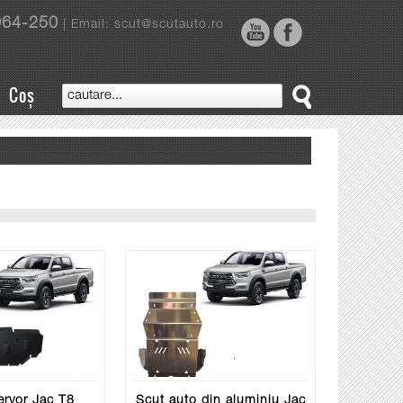
964-250
| Email: scut@scutauto.ro
Coș
ervor Jac T8
Scut auto din aluminiu Jac