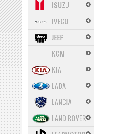
ISUZU
IVECO
JEEP
KGM
KIA
LADA
LANCIA
LAND ROVER