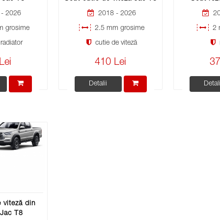
- 2026
2018 - 2026
20
 grosime
2.5 mm grosime
2 
radiator
cutie de viteză
Lei
410 Lei
37
Detalii
Detali
 viteză din
 Jac T8