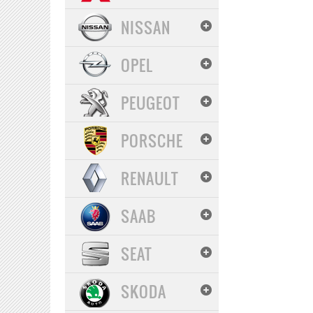
NISSAN
OPEL
PEUGEOT
PORSCHE
RENAULT
SAAB
SEAT
SKODA