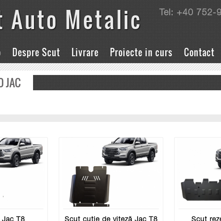
t Auto Metalic
Tel: +40 752-
o
Despre Scut
Livrare
Proiecte in curs
Contact
O JAC
 Jac T8
Scut cutie de viteză Jac T8
Scut rez