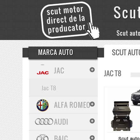
Scu
Scut aut
SCUT AUT
MARCA AUTO
JAC
JAC T8
Jac T8
ALFA ROMEO
AUDI
BAIC
Scut auto