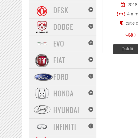
2018 
DFSK
4 mm 
cutie d
DODGE
990 
EVO
Detalii
FIAT
FORD
HONDA
HYUNDAI
INFINITI