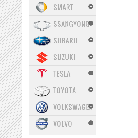
SMART
SSANGYONG
SUBARU
SUZUKI
TESLA
TOYOTA
VOLKSWAGEN
VOLVO