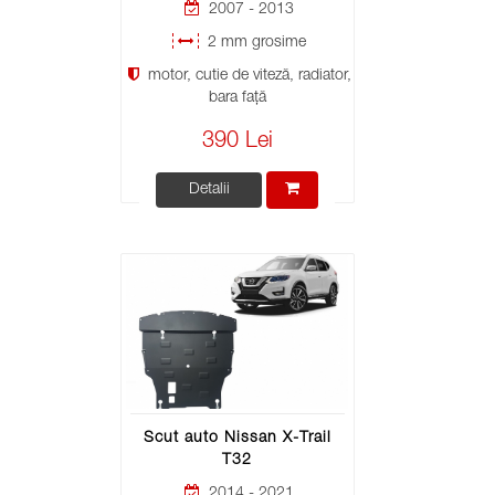
2007 - 2013
2 mm grosime
motor, cutie de viteză, radiator,
bara față
390 Lei
Detalii
Scut auto Nissan X-Trail
T32
2014 - 2021