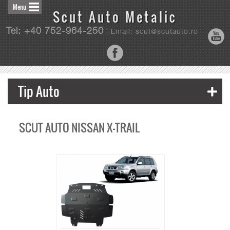
Menu
Scut Auto Metalic
Tel: +40 752-964-250
| Email: scut@scutauto.ro
Tip Auto
SCUT AUTO NISSAN X-TRAIL