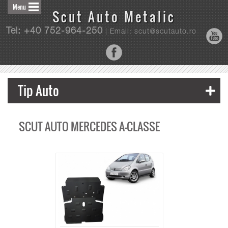
Menu
Scut Auto Metalic
Tel: +40 752-964-250
| Email: scut@scutauto.ro
Tip Auto
SCUT AUTO MERCEDES A-CLASSE