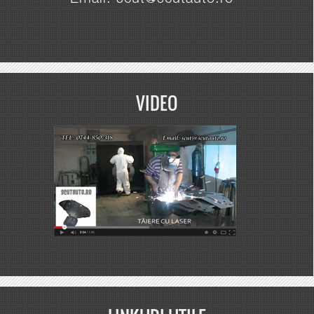
Email: scut@scutauto.ro
VIDEO