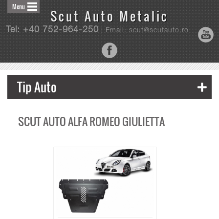
Menu
Scut Auto Metalic
Tel: +40 752-964-250
| Email: scut@scutauto.ro
Tip Auto
SCUT AUTO ALFA ROMEO GIULIETTA